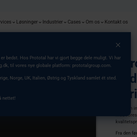
s
Monoqool
Presse
Flug
Prot
Premium-prototyper med snævre
Kombination af industriel 3D print
Fremtidssikring af robotsystemer
End-t
Mulig
tolerancer og pålidelig
og sprøjtestøbning for optimeret
med nøjagtige, funktionelle og
Serieproduktion af briller med 3D
Få de seneste opdateringer fra
tilpa
innov
Fra 3D
Vi er 
repeterbarhed
produktion af emner
holdbare emner
print
vores virksomhed
Europ
vices
Løsninger
Industrier
Cases
Om os
Kontakt os
r bedst. Hos Prototal har vi gjort begge dele muligt. Vi har
Eur
ig.dk, til vores nye globale platform: prototalgroup.com.
page_video.mp4?_=1
add
rige, Norge, UK, Italien, Østrig og Tyskland samlet ét sted.
ser
 nettet!
Gennem ind
med vores 
kvalitetsp
Fra den fø