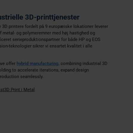
strielle 3D-printtjenester
e 3D printere fordelt på 9 europæiske lokationer leverer
 af metal- og polymeremner med høj hastighed og
ficeret serieproduktionspartner for både HP og EOS
on-teknologier sikrer vi ensartet kvalitet i alle
 we offer
hybrid manufacturing
, combining industrial 3D
olding to accelerate iterations, expand design
 production seamlessly.
ast
3D Print i Metal