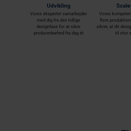
Udvikling
Scale
Vores eksperter samarbejder
Vores kompetenc
med dig fra den tidlige
flere produktio
designfase for at sikre
sikrer, at dit des
producerbarhed fra dag ét
til stor 