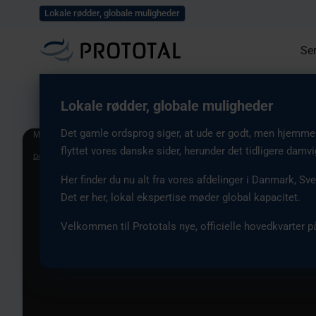
Udforsk alle vores case
Lokale rødder, globale muligheder
Ser
Lokale rødder, globale muligheder
Det gamle ordsprog siger, at ude er godt, men hjemme e
Video
Media error: Format(s) not supported or source(s) not found
flyttet vores danske sider, herunder det tidligere damv
Player
Download File: https://prototalgroup.com/app/uploads/2026/01/prototal_hero_front_
Her finder du nu alt fra vores afdelinger i Danmark, Sve
Det er her, lokal ekspertise møder global kapacitet.
Velkommen til Prototals nye, officielle hovedkvarter på