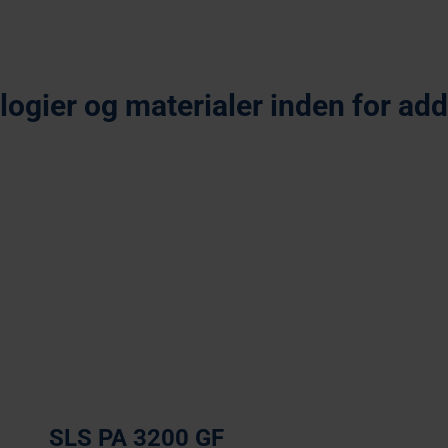
ogier og materialer inden for addi
tive Laser Sintering
Stereolitograpfi
SLS PA 3200 GF