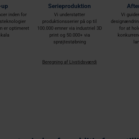
-up
Serieproduktion
Afte
er inden for
Vi understøtter
Vi guide
nsteknologier
produktionsserier på op til
designændring
ign er optimeret
100.000 emner via industriel 3D
for at hol
skala
print og 50.000+ via
konkurrenc
sprøjtestøbning
la
Beregning af Livstidsværdi