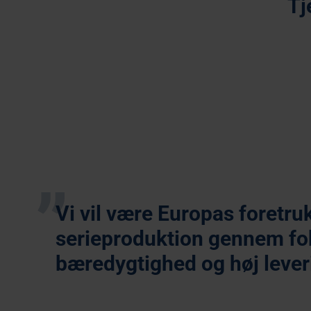
Tj
Industriel 3D Print
Vi vil være Europas foretru
serieproduktion gennem foku
bæredygtighed og høj lever