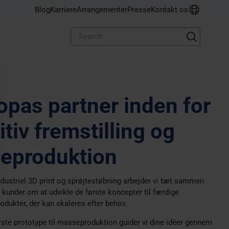
a Sports
otal Group
o-end emballageløsning med
gør kreativt design med
Blog
Karriere
Arrangementer
Presse
Kontakt os
ssede produktionskapaciteter
ative produktionsteknologier
 print til sprøjtestøbning
en del af Prototal Group,
as største serviceudbyder
opas partner inden for
itiv fremstilling og
ieproduktion
ustriel 3D print og sprøjtestøbning arbejder vi tæt sammen
kunder om at udvikle de første koncepter til færdige
rodukter, der kan skaleres efter behov.
rste prototype til masseproduktion guider vi dine idéer gennem