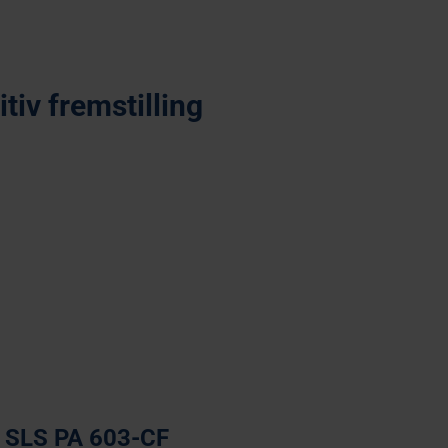
tiv fremstilling
Fused Deposition Modelling
SLS PA 603-CF