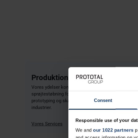
Produktionsydelser
Vores ydelser kombinerer industriel 3D print og
sprøjtestøbning for at understøtte produktudvikling,
Consent
prototyping og skalerbar serieproduktion på tværs a
industrier.
Responsible use of your dat
Vores Services
We and
our 1022 partners
pr
and access information on yo