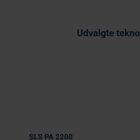
Udvalgte teknol
Multi Jet Fusion
Selec
SLS PA 2200