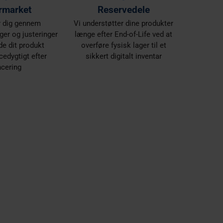
rmarket
Reservedele
r dig gennem
Vi understøtter dine produkter
er og justeringer
længe efter End-of-Life ved at
de dit produkt
overføre fysisk lager til et
edygtigt efter
sikkert digitalt inventar
ncering