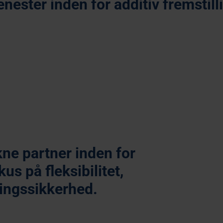
enester inden for additiv fremstill
Sprøjtestøbning
Vak
kne partner inden for
s på fleksibilitet,
ingssikkerhed.