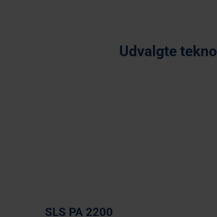
Udvalgte teknol
Multi Jet Fusion
Selec
SLS PA 2200