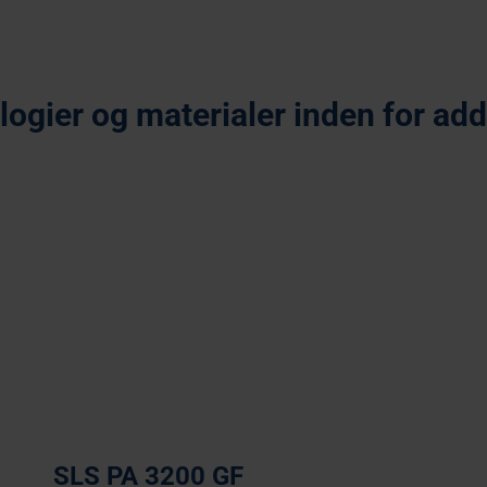
ogier og materialer inden for addi
tive Laser Sintering
Stereolitograpfi
SLS PA 3200 GF