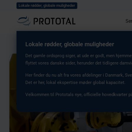
Udforsk alle vores case
Lokale rødder, globale muligheder
Ser
Lokale rødder, globale muligheder
Det gamle ordsprog siger, at ude er godt, men hjemme e
Video
flyttet vores danske sider, herunder det tidligere damv
Player
Her finder du nu alt fra vores afdelinger i Danmark, Sve
Det er her, lokal ekspertise møder global kapacitet.
Velkommen til Prototals nye, officielle hovedkvarter på