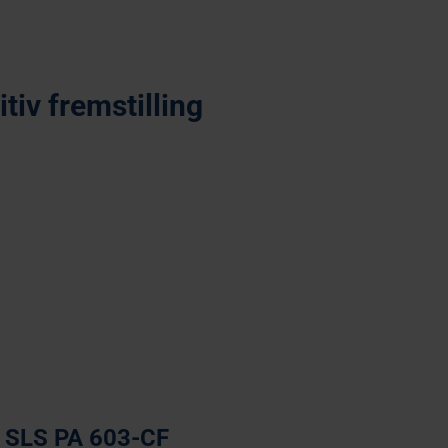
tiv fremstilling
Fused Deposition Modelling
SLS PA 603-CF