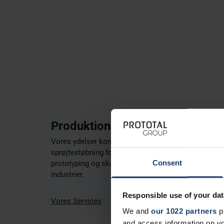
Produktionsydelser
Vores ydelser kombinerer industriel 3D print og
sprøjtestøbning for at understøtte produktudvikling,
Consent
prototyping og skalerbar serieproduktion på tværs a
industrier.
Responsible use of your dat
Vores Services
We and
our 1022 partners
pr
and access information on yo