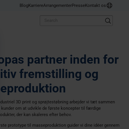
a Sports
otal Group
o-end emballageløsning med
gør kreativt design med
Blog
Karriere
Arrangementer
Presse
Kontakt os
ssede produktionskapaciteter
ative produktionsteknologier
 print til sprøjtestøbning
en del af Prototal Group,
as største serviceudbyder
opas partner inden for
itiv fremstilling og
ieproduktion
ustriel 3D print og sprøjtestøbning arbejder vi tæt sammen
kunder om at udvikle de første koncepter til færdige
rodukter, der kan skaleres efter behov.
rste prototype til masseproduktion guider vi dine idéer gennem