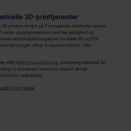
strielle 3D-printtjenester
e 3D printere fordelt på 9 europæiske lokationer leverer
 af metal- og polymeremner med høj hastighed og
ficeret serieproduktionspartner for både HP og EOS
on-teknologier sikrer vi ensartet kvalitet i alle
 we offer
hybrid manufacturing
, combining industrial 3D
olding to accelerate iterations, expand design
 production seamlessly.
ast
3D Print i Metal