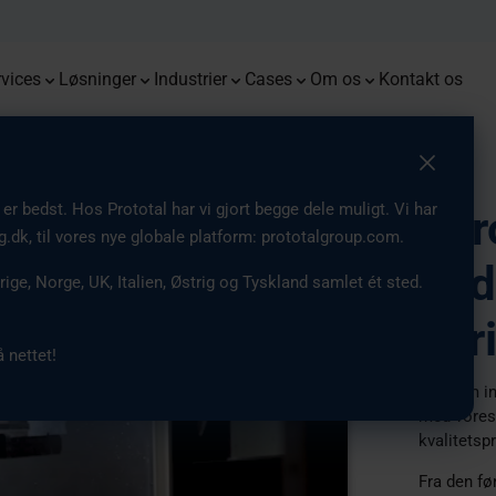
s
Monoqool
Presse
Flug
Prot
Premium-prototyper med snævre
Kombination af industriel 3D print
Fremtidssikring af robotsystemer
End-t
Mulig
tolerancer og pålidelig
og sprøjtestøbning for optimeret
med nøjagtige, funktionelle og
Serieproduktion af briller med 3D
Få de seneste opdateringer fra
tilpa
innov
Fra 3D
Vi er 
repeterbarhed
produktion af emner
holdbare emner
print
vores virksomhed
Europ
vices
Løsninger
Industrier
Cases
Om os
Kontakt os
r bedst. Hos Prototal har vi gjort begge dele muligt. Vi har
Eur
ig.dk, til vores nye globale platform: prototalgroup.com.
add
rige, Norge, UK, Italien, Østrig og Tyskland samlet ét sted.
ser
 nettet!
Gennem ind
med vores 
kvalitetsp
Fra den fø