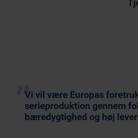
Tj
Industriel 3D Print
Vi vil være Europas foretru
serieproduktion gennem foku
bæredygtighed og høj lever