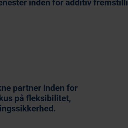
enester inden for additiv fremstill
Sprøjtestøbning
Vak
kne partner inden for
s på fleksibilitet,
ingssikkerhed.