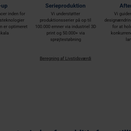
-up
Serieproduktion
Afte
er inden for
Vi understøtter
Vi guide
nsteknologier
produktionsserier på op til
designændring
ign er optimeret
100.000 emner via industriel 3D
for at hol
skala
print og 50.000+ via
konkurrenc
sprøjtestøbning
la
Beregning af Livstidsværdi