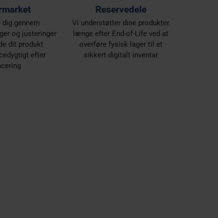
rmarket
Reservedele
r dig gennem
Vi understøtter dine produkter
er og justeringer
længe efter End-of-Life ved at
de dit produkt
overføre fysisk lager til et
edygtigt efter
sikkert digitalt inventar
ncering