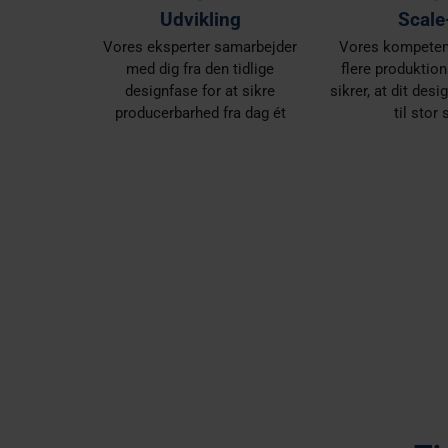
Udvikling
Scale
Vores eksperter samarbejder
Vores kompetenc
med dig fra den tidlige
flere produktio
designfase for at sikre
sikrer, at dit des
producerbarhed fra dag ét
til stor 