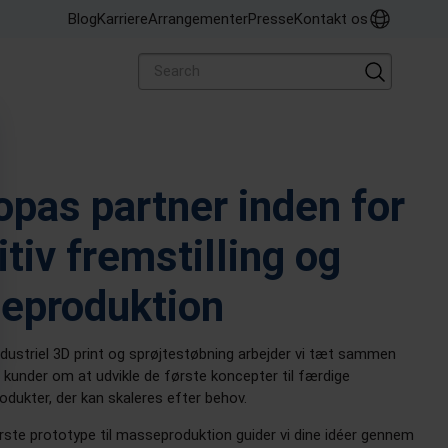
a Sports
otal Group
o-end emballageløsning med
gør kreativt design med
Blog
Karriere
Arrangementer
Presse
Kontakt os
ssede
ative produktionsteknologier
 print til sprøjtestøbning
en del af Prototal Group,
ktionskapaciteter
as største serviceudbyder
opas partner inden for
itiv fremstilling og
ieproduktion
ustriel 3D print og sprøjtestøbning arbejder vi tæt sammen
kunder om at udvikle de første koncepter til færdige
rodukter, der kan skaleres efter behov.
rste prototype til masseproduktion guider vi dine idéer gennem