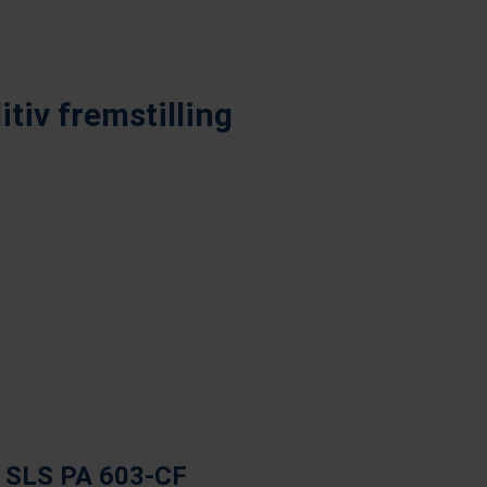
tiv fremstilling
Fused Deposition Modelling
SLS PA 603-CF