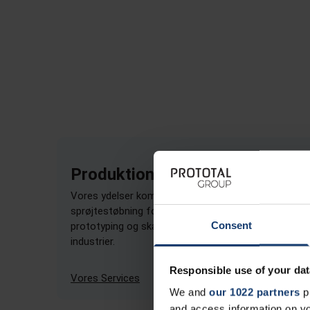
Produktionsydelser
Vores ydelser kombinerer industriel 3D print og
sprøjtestøbning for at understøtte produktudvikling,
Consent
prototyping og skalerbar serieproduktion på tværs a
industrier.
Responsible use of your dat
Vores Services
We and
our 1022 partners
pr
and access information on yo