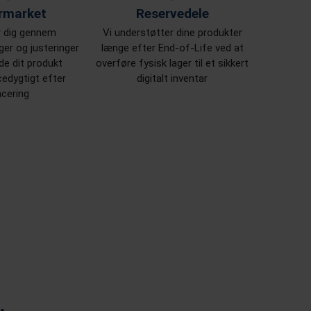
rmarket
Reservedele
r dig gennem
Vi understøtter dine produkter
er og justeringer
længe efter End-of-Life ved at
de dit produkt
overføre fysisk lager til et sikkert
edygtigt efter
digitalt inventar
ncering