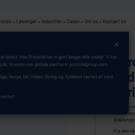
Monoqool
Presse
Flug
Prot
Premium-prototyper med snævre
Kombination af industriel 3D print
Fremtidssikring af robotsystemer
End-t
Mulig
es
tolerancer og pålidelig
og sprøjtestøbning for optimeret
med nøjagtige, funktionelle og
Serieproduktion af briller med 3D
Få de seneste opdateringer fra
tilpa
innov
Fra 3D
Vi er 
repeterbarhed
produktion af emner
holdbare emner
print
vores virksomhed
produ
Europ
vices
Løsninger
Industrier
Cases
Om os
Kontakt os
r bedst. Hos Prototal har vi gjort begge dele muligt. Vi har
Eur
g.dk, til vores nye globale platform: prototalgroup.com.
add
rige, Norge, UK, Italien, Østrig og Tyskland samlet ét sted.
ser
 nettet!
Gennem ind
med vores 
kvalitetsp
Fra den fø