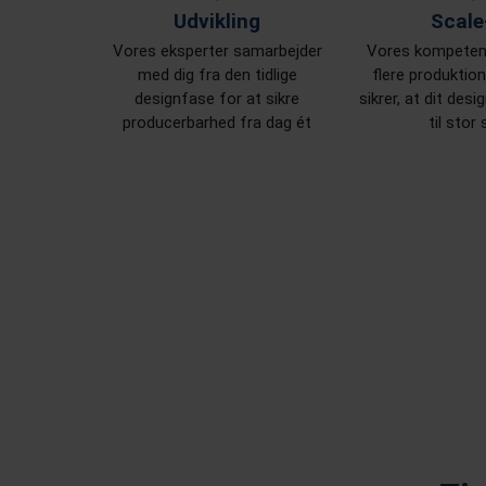
Udvikling
Scale
Vores eksperter samarbejder
Vores kompetenc
med dig fra den tidlige
flere produktio
designfase for at sikre
sikrer, at dit des
producerbarhed fra dag ét
til stor 