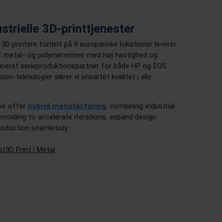
strielle 3D-printtjenester
 3D printere fordelt på 9 europæiske lokationer leverer
 af metal- og polymeremner med høj hastighed og
iceret serieproduktionspartner for både HP og EOS
on-teknologier sikrer vi ensartet kvalitet i alle
 we offer
hybrid manufacturing
, combining industrial
n molding to accelerate iterations, expand design
production seamlessly.
st
3D Print i Metal