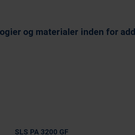
ogier og materialer inden for addi
tive Laser Sintering
Stereolitograpfi
SLS PA 3200 GF