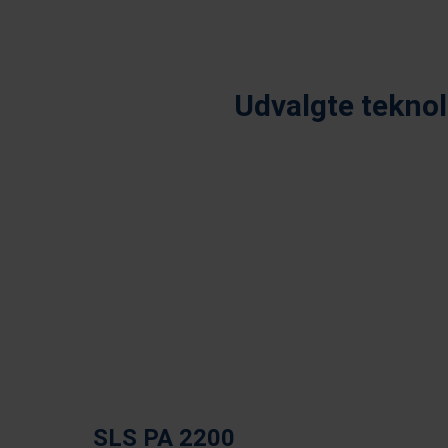
Udvalgte teknol
Multi Jet Fusion
Selec
SLS PA 2200