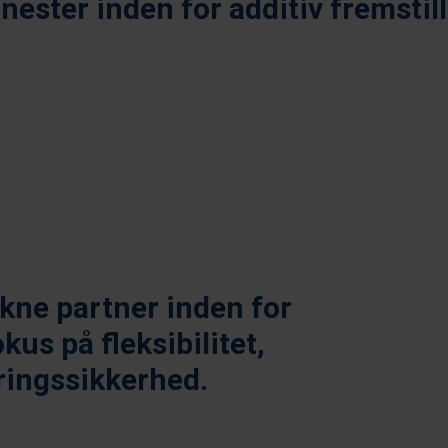
nester inden for additiv fremstil
Sprøjtestøbning
Vak
ukne partner inden for
us på fleksibilitet,
ringssikkerhed.