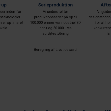
-up
Serieproduktion
Afte
er inden for
Vi understøtter
Vi guide
nsteknologier
produktionsserier på op til
designændring
ign er optimeret
100.000 emner via industriel 3D
for at hol
skala
print og 50.000+ via
konkurrenc
sprøjtestøbning
la
Beregning af Livstidsværdi