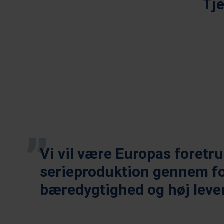
Tje
Industriel 3D Print
Vi vil være Europas foretr
serieproduktion gennem fok
bæredygtighed og høj leve