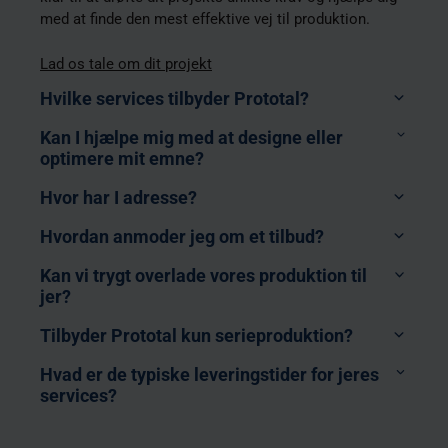
med at finde den mest effektive vej til produktion.
Lad os tale om dit projekt
Hvilke services tilbyder Prototal?
Kan I hjælpe mig med at designe eller
optimere mit emne?
Industriel 3D Print
: Vi tilbyder industriel 3D print
Hvor har I adresse?
som en service med et bredt udvalg af teknologier
såsom MJF, SLS, FDM, SLA, FDR, DLP, PolyJet og
Hvordan anmoder jeg om et tilbud?
SAF. Vores materialeudvalg spænder over
forskellige varianter af PA 11, PA 12, PP, TPU, ABS,
Kan vi trygt overlade vores produktion til
Ultem, PC, PEKK, PEEK samt diverse
jer?
Jönköping, Götene, Malmö & Ystad i Sverige
epoxymaterialer.
Levanger i Norge
Tilbyder Prototal kun serieproduktion?
Sprøjtestøbning
: Vi tilbyder sprøjtestøbning som
Taastrup i Danmark
en service med et uendeligt udvalg af forskellige
Contact us
Hvad er de typiske leveringstider for jeres
termoplastmaterialer. Vi tilbyder desuden egen
Dornbirn i Østrig
services?
værktøjsfremstilling i aluminium og stål med
Civitanova Marche i Italien
leveringstider ned til 3 uger, inklusive sikker
Sverige:
am@prototal.se
or
+46 36 38 72 00
Newbury i England & Stirling i Skotland