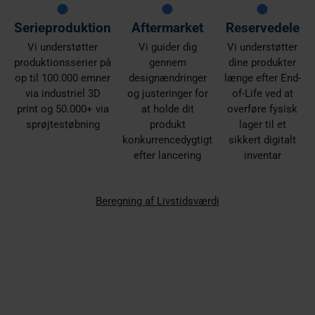
Serieproduktion
Aftermarket
Reservedele
Vi understøtter
Vi guider dig
Vi understøtter
produktionsserier på
gennem
dine produkter
op til 100.000 emner
designændringer
længe efter End-
via industriel 3D
og justeringer for
of-Life ved at
print og 50.000+ via
at holde dit
overføre fysisk
sprøjtestøbning
produkt
lager til et
konkurrencedygtigt
sikkert digitalt
efter lancering
inventar
Beregning af Livstidsværdi