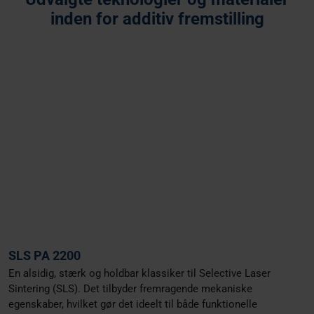
inden for additiv fremstilling
Multi Jet Fusion
Selective Laser Sintering
Stereolitograpfi
Fused Deposition Modelling
SLS PA 2200
En alsidig, stærk og holdbar klassiker til Selective Laser
Sintering (SLS). Det tilbyder fremragende mekaniske
egenskaber, hvilket gør det ideelt til både funktionelle