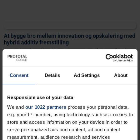
At bygge bro mellem innovation og opskalering med
hybrid additiv fremstilling
Det rigide valg mellem 3D print og sprøjtestøbning er fortid.
Hos Prototal er vi teknologiuafhængige. Vi udnytter
fleksibiliteten ved industriel 3D print og effektiviteten ved
Consent
Details
Ad Settings
About
sprøjtestøbning til at skabe en problemfri
produktionslivscyklus.
Opdag Hybrid Fremstilling
Responsible use of your data
We and
our 1022 partners
process your personal data,
e.g. your IP-number, using technology such as cookies to
store and access information on your device in order to
serve personalized ads and content, ad and content
measurement, audience research and services