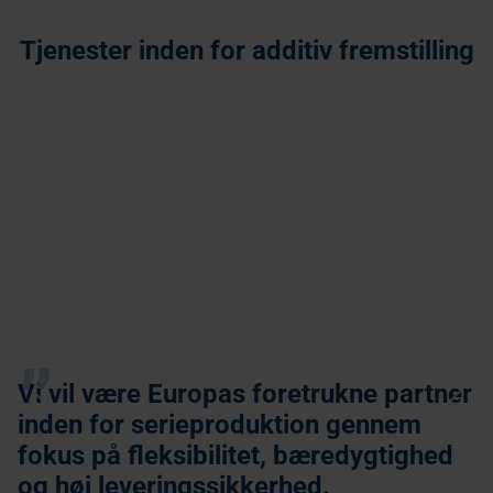
Industriel 3D Print
Tjenester inden for additiv fremstilling
Sprøjtestøbning
Vakuumstøbning
Vi vil være Europas foretrukne partner
inden for serieproduktion gennem
fokus på fleksibilitet, bæredygtighed
og høj leveringssikkerhed.