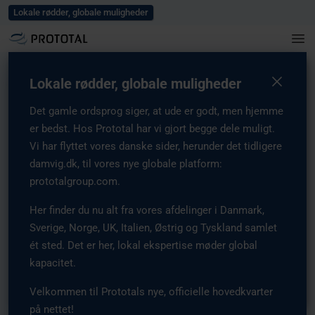
Blog
Karriere
Arrangementer
Presse
Kontakt os
Lokale rødder, globale muligheder
Lokale rødder, globale muligheder
Det gamle ordsprog siger, at ude er godt, men hjemme
er bedst. Hos Prototal har vi gjort begge dele muligt.
Vi har flyttet vores danske sider, herunder det tidligere
damvig.dk, til vores nye globale platform:
prototalgroup.com.
Her finder du nu alt fra vores afdelinger i Danmark,
Sverige, Norge, UK, Italien, Østrig og Tyskland samlet
ét sted. Det er her, lokal ekspertise møder global
kapacitet.
Velkommen til Prototals nye, officielle hovedkvarter
på nettet!