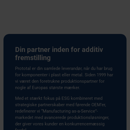
our social media, advertising and analytics partners who
may combine it with other information that you’ve
provided to them or that they’ve collected from your use
of their services.
Din partner inden for additiv
fremstilling
Prototal er din samlede leverandør, når du har brug
for komponenter i plast eller metal. Siden 1999 har
vi været den foretrukne produktionspartner for
nogle af Europas største mærker.
Med et stærkt fokus på ESG kombineret med
strategiske partnerskaber med førende OEM’er,
redefinerer vi “Manufacturing as-a-Service”-
markedet med avancerede produktionsløsninger,
der giver vores kunder en konkurrencemæssig