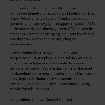
Vi er forpligtet til at lede med et formål, hvor vi
kombinerer bæredygtighed, etik og sikkerhed i alt, hvad
vi gør. Vejledt af vores Code of Conduct og vores
gennemsigtige bæredygtighedsrapportering siden 2022,
minimerer vi miljøpåvirkning gennem CO2-reducerede
materialer, vedvarende energi og intelligent håndtering
overskydende ressourcer ved upcycling og
genanvendelse.
Vores
Proudtotal
kultur styrker en motiveret
arbejdsstyrke i et arbejdsmiljø med nul ulykker, og vi
opretholder de højeste etiske standarder som en
betroet arbejdsgiver. Ved at indgå partnerskaber med
lokalsamfund og fremme ansvarlig praksis i hele vores
forsyningskæde skaber vi en vedvarende positiv
indvirkning, samtidig med at vi leverer innovative og
brancheførende løsninger.
Bæredygtighedsrapport
Code of Conduct